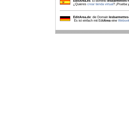
EditArea.es
: El dominio
lesbarmettes-
¿Quieres
crear tienda virtual
? ¡Prueba y
EditArea.de
: die Domain
lesbarmettes
Es ist einfach mit Edit
Area
eine
Webseit