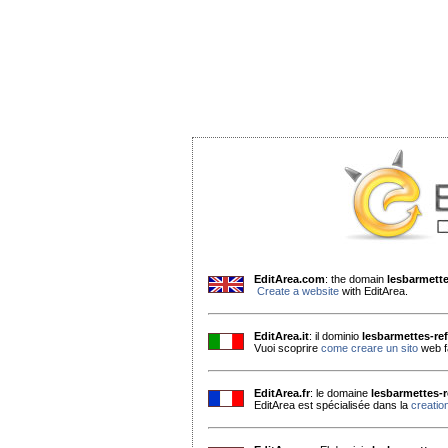
EditArea.com
: the domain
lesbarmett
Create a website
with EditArea.
EditArea.it
: il dominio
lesbarmettes-re
Vuoi scoprire
come creare un sito
web f
EditArea.fr
: le domaine
lesbarmettes-
EditArea est spécialisée dans la
creation